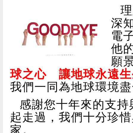
理
深
電
他
(elosa/123RF版權商用圖片)
願
球之心 讓地球永遠生
我們一同為地球環境盡
感謝您十年來的支持
起走過，我們十分珍惜
家。