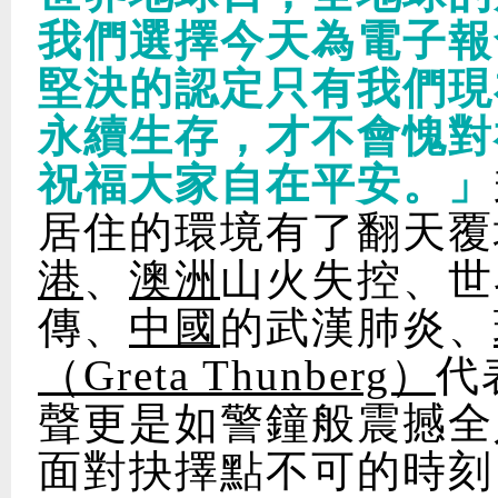
我們選擇今天為電子報
堅決的認定只有我們現
永續生存，才不會愧對
祝福大家自在平安。」
居住的環境有了翻天覆
港
、
澳洲
山火失控、世
傳、
中國
的武漢肺炎、
（Greta Thunberg）
代
聲更是如警鐘般震撼全
面對抉擇點不可的時刻