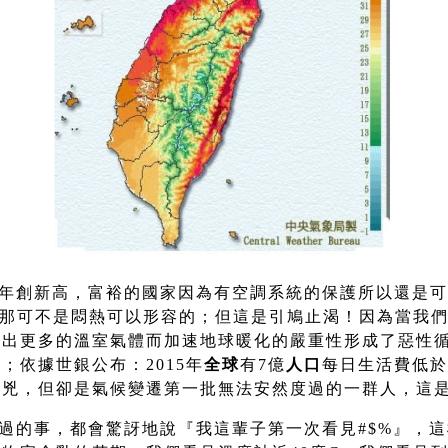
年創新高，富裕的國家因為有空調系統的保護所以還是可
，那可不是悶熱可以形容的；但這是引鳩止渴！因為當我
造出更多的溫室氣體而加速地球暖化的嚴重性形成了惡性
；依據世銀公布：2015年
全球
有7億
人口
每日生活費低於
兇，但卻是氣候變遷第一批無法安然度過的一群人，這是
過的事，都會驚訝地說『我這輩子第一次看見#$%』，