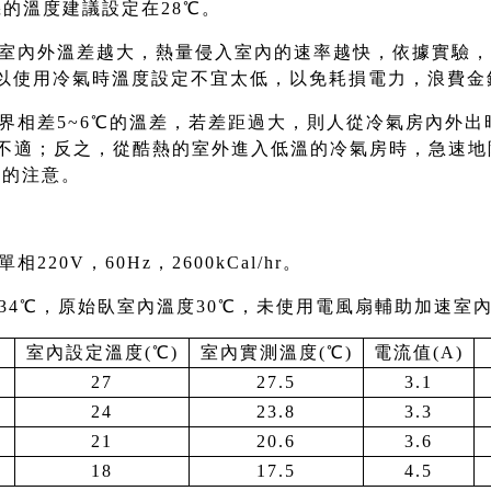
機的溫度建議設定在28℃。
室內外溫差越大，熱量侵入室內的速率越快，依據實驗，
以使用冷氣時溫度設定不宜太低，以免耗損電力，浪費金
界相差5~6℃的溫差，若差距過大，則人從冷氣房內外出時
體非常不適；反之，從酷熱的室外進入低溫的冷氣房時，急速
外的注意。
20V，60Hz，2600kCal/hr。
34℃，原始臥室內溫度30℃，未使用電風扇輔助加速室
室內設定溫度(℃)
室內實測溫度(℃)
電流值(A)
27
27.5
3.1
24
23.8
3.3
21
20.6
3.6
18
17.5
4.5