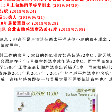
5月上旬梅雨季提早到來 (2019/04/30)
 (2019/06/24)
億人 (2019/06/21)
0年最嚴重野火 (2019/06/28)
資訊
台北
市體感溫度恐破42度 (2019/07/08)
訊息，但這不是
台灣
這個西太平洋邊側小島的獨有現象，
的氣候災害。
與工作的歲月，當日的外氣溫度如果超過32度C，當天
的
台灣
島在今年3月份室外溫度就衝過32度C。而世界氣象
50至1900年工業革命初期均溫高出近攝氏1度，而依據統計
序為2015年和2017年，2018年的全球平均溫度排名
發威，這樣的跡象即使一般普羅大眾不需要統計資料也可