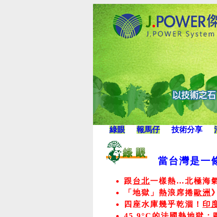
綠眼
報馬仔
技術分享
當台灣是一
跟
台北
一樣熱…北極海氣溫
「地獄」熱浪席捲
歐洲
四座水庫幾乎乾涸！
印
45.9°C的
法國
熱地獄：