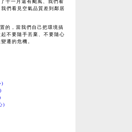
到了十一月還有颱風、我們看
、我們看見空氣品質差到鄰居
置的，當我們自己把環境搞
做起不要隨手丟棄、不要隨心
候變遷的危機。
)
)
)
心)