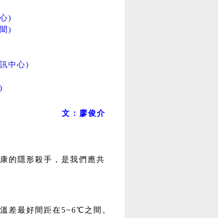
心)
聞)
資訊中心)
)
)
文：廖俊介
康的隱形殺手，是我們應共
溫差最好間距在5~6℃之間。