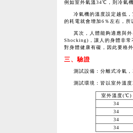
例如室外氣溫34℃，則冷氣
冷氣機的溫度設定越低，
的耗電就會增加6％左右，所
其次，人體能夠適應與外
Shocking)，讓人的身
對身體健康有礙，因此要格
三、驗證
測試設備：分離式冷氣，單相2
測試環境：皆以室外溫度
室外溫度(℃)
34
34
34
34