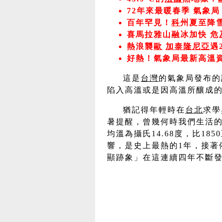
72年來最暖春季 氣象局：
百年罕見！
科
州夏至降雪2呎
喜馬拉雅山融冰加快 危及10
熱浪襲
歐
加泰隆尼亞
遇2
好熱！氣象局最新高溫
這是
台灣
的氣象局發布的
陷入高溫或是因高溫所釀成
猶記得年輕時在
台北
求學
暑提醒，曾幾何時我們生活
均溫為攝氏14.68度，比18
響，是史上最熱的1年，接著依
顯跡象」在這連續四年不斷