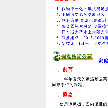
作物單一化：無法滿足授粉昆
中國減空氣污染取成效 同時
熱浪席捲 高溫已是歐洲「新
聯合國氣候會談 沙國強硬排
日本最大型水上太陽光電 
氣象組織：2015-2019
新技術 用日光、空氣合成的
家
一、前言
一年年夏天的氣溫是居高
同來學習的課程。
二、概念
使用冷氣機，室內溫度的