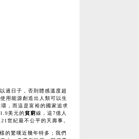
以過日子，否則體感溫度超
們使用能源創造出人類可以生
循環，而這是富裕的國家追求
1.9美元的
貧窮
線，這7億人
21世紀最不公平的夭壽事。
這樣的驚嘆近幾年特多；我們