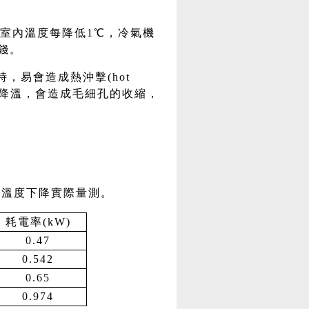
室內溫度每降低1℃，冷氣機
錢。
，易會造成熱沖擊(hot
地降溫，會造成毛細孔的收縮，
內溫度下降實際量測。
耗電率(kW)
0.47
0.542
0.65
0.974