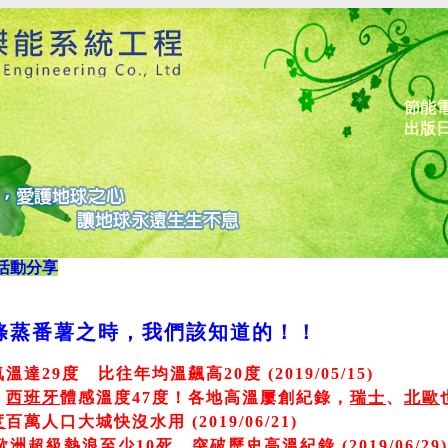
節能
出版日
活動分享
條蒸番薯之時，我們該知道的！！
達29度 比往年均溫飆高20度 (2019/05/15)
》
西班牙
體感溫度47度！各地高溫屢創紀錄，
瑞士
、
北歐
度
百萬人口大城快沒水用 (2019/06/21)
歐洲
超級熱浪至少10死，突破歷史高溫紀錄 (2019/06/29)