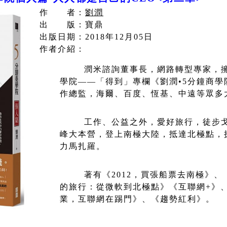
作 者：
劉潤
出 版：寶鼎
出版日期：2018年12月05日
作者介紹：
潤米諮詢董事長，網路轉型專家，擁
學院——「得到」專欄《劉潤•5分鐘商
作總監，海爾、百度、恆基、中遠等眾多
工作、公益之外，愛好旅行，徒步
峰大本營，登上南極大陸，抵達北極點，
力馬扎羅。
著有《2012，買張船票去南極》
的旅行：從微軟到北極點》《互聯網+》
業，互聯網在踢門》、《趨勢紅利》。