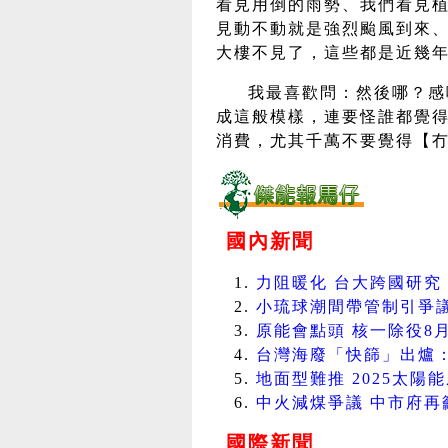
看見用倒的雨勢、我們看見植
見動不動就是強烈颱風到來
大樓不見了，這些都是近幾
我最喜歡問：然後哪？感
成這般模樣，連要怪誰都覺
消費，尤其千萬不要覺得【
國內新聞
力阻暖化 台大跨國研究 發
小琉球潮間帶管制引爭議 在
原能會點頭 核一除役8月開
台灣海廢「快篩」出爐：過半
地面型難推 2025太陽能屋
中火減煤爭議 中市府再籲中央
國際新聞