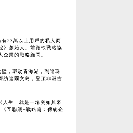
有23萬以上用戶的私人商
學院》創始人。前微軟戰略協
大企業的戰略顧問。
戈壁，環騎青海湖，到達珠
探訪達爾文島，登頂非洲吉
、《人生，就是一場突如其來
、《互聯網+戰略篇：傳統企