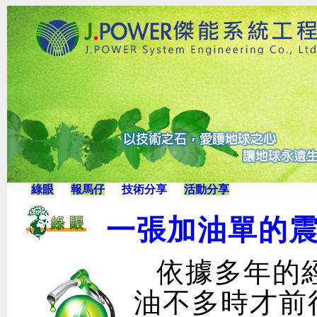
綠眼
報馬仔
技術分享
活動分享
一張加油單的
依據多年的
油不多時才前