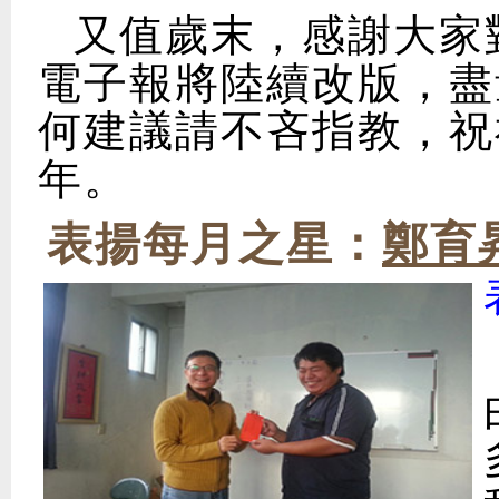
又值歲末，感謝大家
電子報將陸續改版，盡
何建議請不吝指教，祝
年。
表揚每月之星：
鄭育