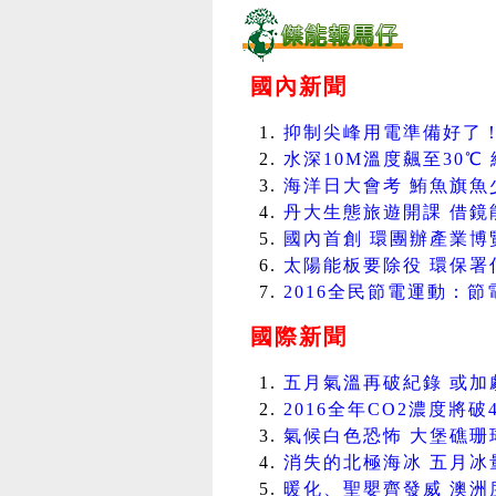
國內新聞
抑制尖峰用電準備好了！政
水深10M溫度飆至30℃ 
海洋日大會考 鮪魚旗魚少九
丹大生態旅遊開課 借鏡能
國內首創 環團辦產業博覽會
太陽能板要除役 環保署估2
2016全民節電運動：節
國際新聞
五月氣溫再破紀錄 或加劇蚊
2016全年CO2濃度將破40
氣候白色恐怖 大堡礁珊瑚遇難
消失的北極海冰 五月冰量再
暖化、聖嬰齊發威 澳洲度過