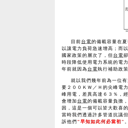
目前
台電
的備載容量在夏
以讓電力負荷急速增高；而
國家政策的層次了，但
台電
時段降低使用電力系統的電力
年前就因為
台電
執行補助政
就以我們幾年前為一位有
要２００ＫＷ／Ｈ的尖峰電
峰用電，差異高達６３％，
會增加
台電
的備載容量負擔
因，這是一個可以皆大歡喜
當時我們透過許多管道抗議但
訴他們
"早知如此何必當初"