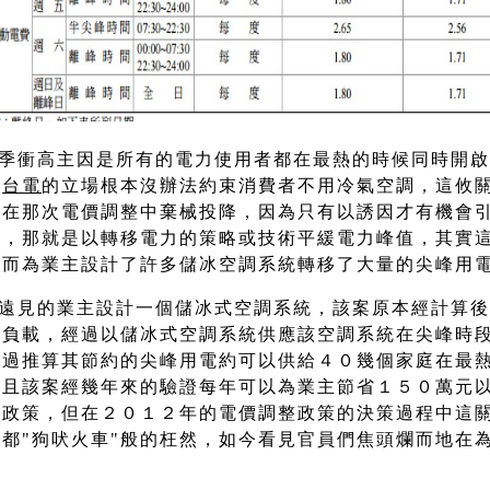
季衝高主因是所有的電力使用者都在最熱的時候同時開啟
以
台電
的立場根本沒辦法約束消費者不用冷氣空調，這攸
卻在那次電價調整中棄械投降，因為只有以誘因才有機會
，那就是以轉移電力的策略或技術平緩電力峰值，其實這
策而為業主設計了許多儲冰空調系統轉移了大量的尖峰用
遠見的業主設計一個儲冰式空調系統，該案原本經計算後
力負載，經過以儲冰式空調系統供應該空調系統在尖峰時
經過推算其節約的尖峰用電約可以供給４０幾個家庭在最
，且該案經幾年來的驗證每年可以為業主節省１５０萬元
的政策，但在２０１２年的電價調整政策的決策過程中這
都"狗吠火車"般的枉然，如今看見官員們焦頭爛而地在
。