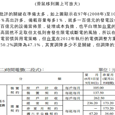
(滑鼠移到圖上可放大)
評的關鍵在準備太多，如上圖顯示在97年(2008年)至10
16％高出許多。備載容量每多1％，就多一百億元的發電
數百億元的設備當佈景，徒增成本負擔，也平白增加
台電
太高固然不足取但太低則會發生限電或斷電的風險，所以
用電習慣與用電策略，但
台電
在2012年執行的電價調整
50.2%調降為47.1%，其實調降多少不是關鍵，但調降