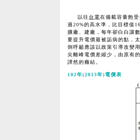
以往
台電
在備載容量飽受批
過20%的高水準，比目標值
擴廠、建廠，每年卻白白讓
要提升電價最被詬病的點，
倒呼籲應該以政策引導改變
尖離峰電價差縮少，由原有的
譁然的癥結。
102年(2013年)電價表