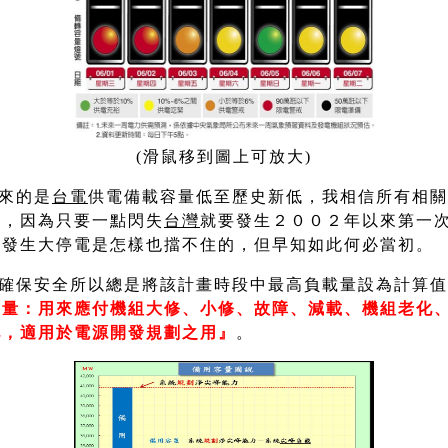
(滑鼠移到圖上可放大)
來的是
台電
供電備載容量低至歷史新低，我相信所有相關
麻，因為只要一點閃失
台灣
就要發生２００２年以來第一
果發生大停電是怎樣也擋不住的，但早知如此何必當初。
確保安全所以總是將該計畫時段中最高負載量設為計算值，
容量：用來應付機組大修、小修、故障、減載、機組老化
化，適用於電源開發規劃之用』
。