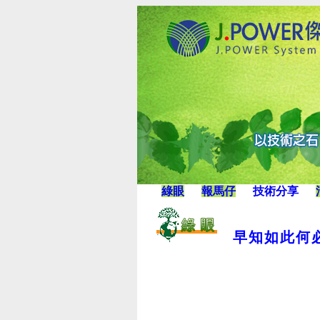
綠眼
報馬仔
技術分享
早知如此何必