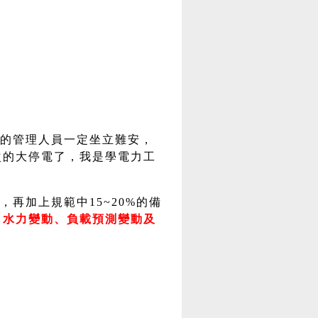
的管理人員一定坐立難安，
次的大停電了，我是學電力工
再加上規範中15~20%的備
、水力變動、負載預測變動及